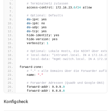
# Terminalnetz zulassen
    access-control: 172.16.23.
0
/
24
 allow
# Optional: Defaults
do
-ip4: yes
do
-ip6: no
do
-udp: yes
do
-tcp: yes
    hide-identity: yes
    hide-version: yes
    verbosity: 
1
# Optional: Lokale Hosts, die NICHT über exter
# local-data: "intranet.local. IN A 172.16.23.
# local-data: "mgmt-switch.local. IN A 172.16.
forward-zone:
# "." = alle Domains über die Forwarder auflös
    name: 
"."
# Forwarder Adressen (Quad9 und Google-DNS)
    forward-addr: 9.9.9.
9
    forward-addr: 8.8.8.
8
Konfigcheck