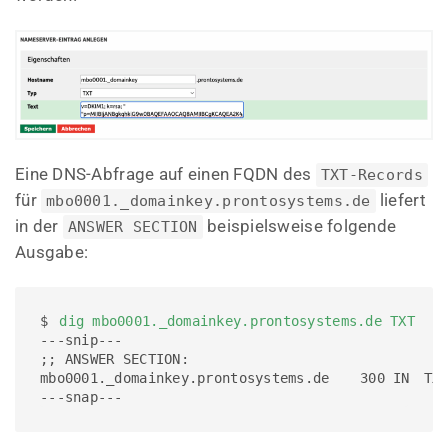
Eine DNS-Abfrage auf einen FQDN des
TXT-Records
für
liefert
mbo0001._domainkey.prontosystems.de
in der
beispielsweise folgende
ANSWER SECTION
Ausgabe:
$ 
dig mbo0001._domainkey.prontosystems.de TXT
---snip---

;; ANSWER SECTION:

mbo0001._domainkey.prontosystems.de	300 IN	TXT	"v=DKIM1; k=rsa; " "p=MIIBIjANBgkqhkiG9w0BAQEFAAOCAQ8AMIIBCgKCAQEA2K4PavXoNY8eGK2u61" "LIQlOHS8f5sWsCK5b+HMOfo0M+aNHwfqlVdzi/IwmYnuDKuXYuCllrgnxZ4fG4yV"

---snap---