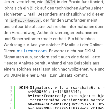
Um zu verstehen, wie
in der Praxis funktioniert,
DKIM
lohnt sich ein Blick auf den technischen Aufbau einer
signierten E-Mail. Besonders anschaulich wird dieser
im
, der für den Empfänger meist
E-Mail-Header
unsichtbar bleibt, aber zahlreiche Informationen über
den Versandweg, Authentifizierungsmechanismen
und Sicherheitsmerkmale enthält. Ein hilfreiches
Werkzeug zur Analyse solcher E-Mails ist der Online-
Dienst
mail-tester.com
. Er wertet nicht nur DKIM-
Signaturen aus, sondern stellt auch eine detaillierte
Header-Analyse bereit. Anhand eines Beispiels aus
einem solchen Test lässt sich nachvollziehen, wie und
wo DKIM in einer E-Mail zum Einsatz kommt.
1
DKIM-Signature: v=1; a=rsa-sha256; c=rel
2
s=MBO0001; t=1748553144;
3
h=from:from:reply-to:subject:subject
4
to:to:cc:mime-version:mime-version:
5
bh=WHv4FsHowUhT1rqjOvfvPSJ7p+DL3MVjm
6
b=gQvgNNNBRLtnars9IFUXz9+oNEchTUeSp5