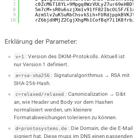
7
c0ZcM6T18YL+9Mpgq0WzVULyZ7ur69eHBDlm
8
5m7cM+sR0u6szjXm1v91fF82IbcOL5F/E1xP
9
AzmSlv2uKSuRbChsvkSih+FURdjppkBVKJl0
10
rZ6bjdHMjZ2CgjXhgMh1CofBqY7i1K8frbJs
Erklärung der Parameter:
: Version des DKIM-Protokolls. Aktuell ist
v=1
nur Version 1 definiert.
: Signaturalgorithmus → RSA mit
a=rsa-sha256
SHA-256-Hash.
: Canonicalization → Gibt
c=relaxed/relaxed
an, wie Header und Body vor dem Hashen
normalisiert werden, um kleinere
Formatabweichungen tolerieren zu können.
: Die Domain, die die E-Mail
d=prontosystems.de
signiert hat. Diese muss im DNS einen passenden