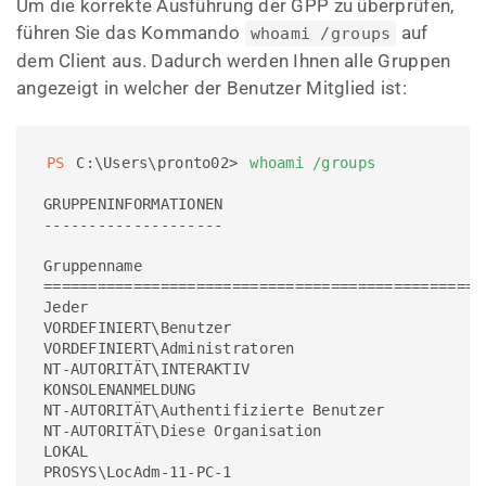
Um die korrekte Ausführung der GPP zu überprüfen,
führen Sie das Kommando
auf
whoami /groups
dem Client aus. Dadurch werden Ihnen alle Gruppen
angezeigt in welcher der Benutzer Mitglied ist:
PS
 C:\Users\pronto02> 
whoami /groups
GRUPPENINFORMATIONEN

--------------------

Gruppenname                                      
=================================================
Jeder                                            
VORDEFINIERT\Benutzer                            
VORDEFINIERT\Administratoren                     
NT-AUTORITÄT\INTERAKTIV                          
KONSOLENANMELDUNG                                
NT-AUTORITÄT\Authentifizierte Benutzer           
NT-AUTORITÄT\Diese Organisation                  
LOKAL                                            
PROSYS\LocAdm-11-PC-1                            