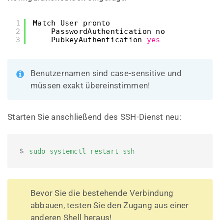
1
Match User pronto
2
PasswordAuthentication no
3
PubkeyAuthentication 
yes
Benutzernamen sind case-sensitive und
müssen exakt übereinstimmen!
Starten Sie anschließend des SSH-Dienst neu:
$ 
sudo systemctl restart ssh
Bevor Sie die bestehende Verbindung
abbauen, testen Sie den Zugang aus einer
anderen Shell heraus!