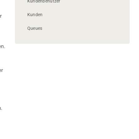
Kundenbenutzer
Kunden
r
Queues
en.
er
.