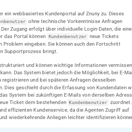
ber ein webbasiertes Kundenportal auf Znuny zu. Dieses
ohne technische Vorkenntnisse Anfragen
enbenutzer
 Der Zugang erfolgt über individuelle Login-Daten, die eine
er das Portal können
neue Tickets
Kundenbenutzer
rem Problem eingeben. Sie können auch den Fortschritt
en Supportprozess bringt.
strukturiert und können wichtige Informationen vermisse
ann. Das System bietet jedoch die Möglichkeit, bei E-Mai
 registrieren und bei späteren Anfragen desselben
n. Dies geschieht durch die Erfassung von Kundendaten w
das System bei zukünftigen E-Mails von derselben Adres
neue Ticket dem bestehenden
zuordnet.
Kundenbenutzer
nd effizienten Kundenservice, da die Agenten Zugriff auf
nd wiederkehrende Anliegen leichter identifizieren könne