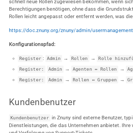
schnell neue Rollen zugewiesen bekommen, wenn sich
Berechtigungen benötigen, ohne dass die Grundstru
Rollen leicht angepasst oder entfernt werden, was di
https://doc.znuny.org/znuny/admin/usermanagement/
Konfigurationspfad:
:
→
→
Register
Admin
Rollen
Rolle hinzuf
→
→
Register:
Admin
Agenten ↔ Rollen
Ag
→
→
Register:
Admin
Rollen ↔ Gruppen
Gr
Kundenbenutzer
in Znuny sind externe Benutzer, ty
Kundenbenutzer
Dienstleistungen, die das Unternehmen anbietet. Ihre 
und Verfolgung von Support-Tickets.