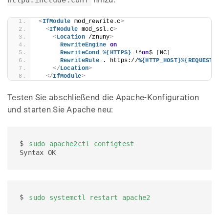
httpd.include.conf
<
IfModule
 mod_rewrite.c
>
<
IfModule
 mod_ssl.c
>
<
Location
 /znuny
>
RewriteEngine
on
RewriteCond
%{HTTPS}
 !^
on
$ [NC]
RewriteRule
 . https://
%{HTTP_HOST}
%{REQUEST_
</
Location
>
</
IfModule
>
Testen Sie abschließend die Apache-Konfiguration
und starten Sie Apache neu:
$ 
sudo apache2ctl configtest
Syntax OK
$ 
sudo systemctl restart apache2