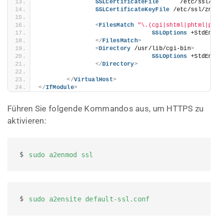
SSLCertificateFile
      /etc/ssl/z
SSLCertificateKeyFile
 /etc/ssl/znu
<
FilesMatch
"\.(cgi|shtml|phtml|ph
SSLOptions
 +StdEnv
</
FilesMatch
>
<
Directory
 /usr/lib/cgi-bin
>
SSLOptions
 +StdEnv
</
Directory
>
</
VirtualHost
>
</
IfModule
>
Führen Sie folgende Kommandos aus, um HTTPS zu
aktivieren:
$ 
sudo a2enmod ssl
$ 
sudo a2ensite default-ssl.conf