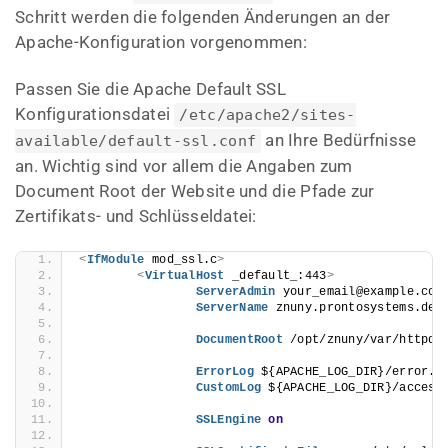
Schritt werden die folgenden Änderungen an der
Apache-Konfiguration vorgenommen:
Passen Sie die Apache Default SSL
Konfigurationsdatei
/etc/apache2/sites-
an Ihre Bedürfnisse
available/default-ssl.conf
an. Wichtig sind vor allem die Angaben zum
Document Root der Website und die Pfade zur
Zertifikats- und Schlüsseldatei:
<
IfModule
 mod_ssl.c
>
<
VirtualHost
 _default_:443
>
ServerAdmin
 your_email@example.com
ServerName
 znuny.prontosystems.de
DocumentRoot
 /opt/znuny/var/httpd/
ErrorLog
 ${APACHE_LOG_DIR}/error.l
CustomLog
 ${APACHE_LOG_DIR}/access
SSLEngine
on